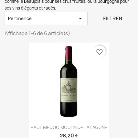
comme le
Beaujolais
pour ses crus fruités, ou la
Bourgogne
pour
ses vins élégants et racés.

FILTRER
Pertinence
Affichage 1-6 de 6 article(s)
favorite_border
HAUT MEDOC MOULIN DE LA LAGUNE
28,20 €