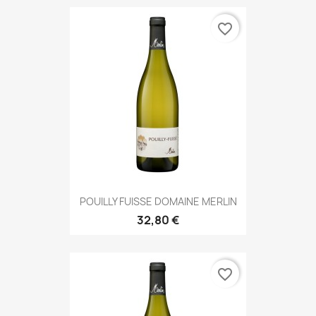
favorite_border
POUILLY FUISSE DOMAINE MERLIN
32,80 €
favorite_border